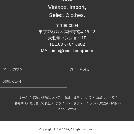
Vintage, Import,
Select Clothes.
〒166-0004
東京都杉並区高円寺南4-29-13
大雅堂マンション1F
TEL:03-6454-6802
MAIL:info@reall-koenji.com
マイアカウント
カートを見る
お問い合わせ
ホーム
/
支払い方法について
/
配送・送料について
/
返品について
/
特定商取引法に基づく表記
/
プライバシーポリシー
/
メルマガ登録・解除
/ /
RSS
/
ATOM
Copyright Re'all 2019, All right reserved.