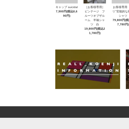
キャップ suicidal
［お客様専用］
お客様専用
7,900円(税込8,6
ビンテージ フ
リ"官能的な死
90円)
ルーツオブザル
シャツ
ーム 半袖シャ
79,800円(
ツ 白
7,780円)
19,800円(税込2
1,780円)