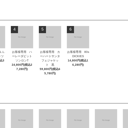
4
5
6
.L.
お客様専用 ハ
お客様専用 カ
お客様専用 80s
ャツ
ーレーダビット
ーハートサンタ
DICKIES
税込3
ソンロンT
フェジャケッ
14,800円(税込1
24,800円(税込2
ト 黒
6,280円)
7,280円)
59,800円(税込6
5,780円)