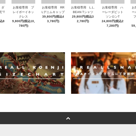
 ダ
お客様専用 プ
お客様専用 RR
お客様専用 L.L.
お客様専用 ハ
お
"T
レイボーイネッ
Lデニムキャップ
BEAN Tシャツ
ーレーダビット
ー
クレス
39,800円(税込4
29,800円(税込3
ソンロンT
税込8
9,800円(税込10,
3,780円)
2,780円)
24,800円(税込2
780円)
7,280円)
59