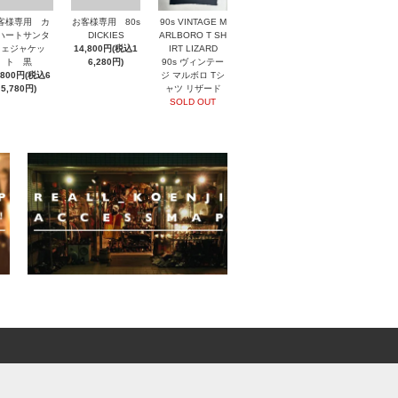
客様専用 カ
お客様専用 80s
90s VINTAGE M
ハートサンタ
DICKIES
ARLBORO T SH
フェジャケッ
14,800円(税込1
IRT LIZARD
ト 黒
6,280円)
90s ヴィンテー
,800円(税込6
ジ マルボロ Tシ
5,780円)
ャツ リザード
SOLD OUT