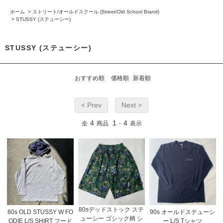
ホーム
>
ストリート/オールドスクール (Street/Old School Brand)
>
STUSSY (ステューシー)
STUSSY (ステューシー)
おすすめ順
価格順
新着順
< Prev
Next >
4
1
4
全
商品
-
表示
80sデッドストック ステ
80s OLD STUSSY W FO
90s オールドステューシ
ューシー ゴシック柄 シ
ODIE L/S SHIRT フード
ー L/S Tシャツ