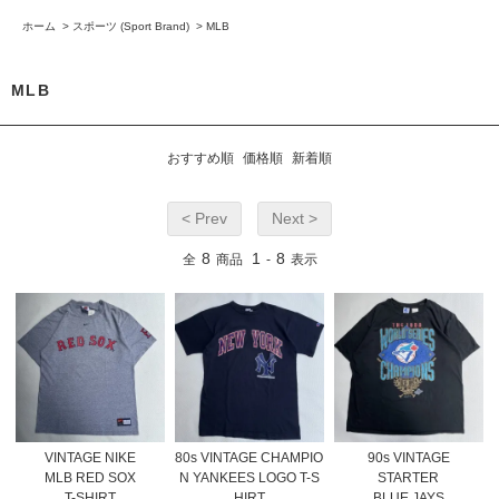
ホーム
>
スポーツ (Sport Brand)
>
MLB
MLB
おすすめ順
価格順
新着順
< Prev
Next >
8
1
8
全
商品
-
表示
VINTAGE NIKE
80s VINTAGE CHAMPIO
90s VINTAGE
MLB RED SOX
N YANKEES LOGO T-S
STARTER
T-SHIRT
HIRT
BLUE JAYS