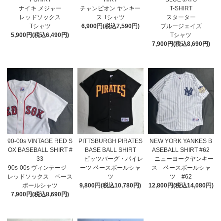
ナイキ メジャー
チャンピオン ヤンキー
T-SHIRT
レッドソックス
ス Tシャツ
スターター
Tシャツ
6,900円(税込7,590円)
ブルージェイズ
5,900円(税込6,490円)
Tシャツ
7,900円(税込8,690円)
90-00s VINTAGE RED S
PITTSBURGH PIRATES
NEW YORK YANKES B
OX BASEBALL SHIRT #
BASE BALL SHIRT
ASEBALL SHIRT #62
33
ピッツバーグ・パイレ
ニューヨークヤンキー
90s-00s ヴィンテージ
ーツ ベースボールシャ
ス ベースボールシャ
レッドソックス ベース
ツ
ツ #62
ボールシャツ
9,800円(税込10,780円)
12,800円(税込14,080円)
7,900円(税込8,690円)