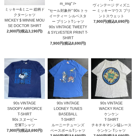
m_img" />
ヴィンテージ ディズニ
ミッキー&ミニー 総柄ド
"セール対象外" 90s トゥ
ー ミッキーマウス プリ
クターシャツ
イーティー シルベスタ
ントスウェット
MICKEY $ MINNIE MOU
ー プリントTシャツ
7,900円(税込8,690円)
SE DOCTOR SHIRT
90s VINTAGE TWEETY
2,900円(税込3,190円)
& SYLVESTER PRINT T-
SHIRT
7,900円(税込8,690円)
90s VINTAGE
90s VINTAGE
90s VINTAGE
SNOOPY AIRFORCE
LOONEY TUNES
WACKY RACE
T-SHIRT
BASEBALL
ケンケン
90s スヌーピー
T-SHIRT
T-SHIRT
空軍Tシャツ
ルーニーテューンズ
チキチキマシン猛レース
7,900円(税込8,690円)
ベースボールTシャツ
ケンケン Tシャツ