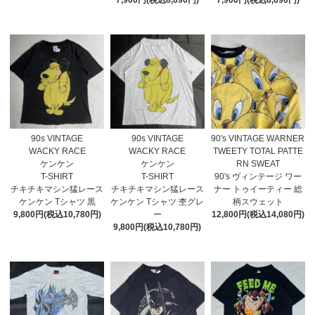
7,900円(税込8,690円)
7,900円(税込8,690円)
90s VINTAGE
90s VINTAGE
90's VINTAGE WARNER
WACKY RACE
WACKY RACE
TWEETY TOTAL PATTE
ケンケン
ケンケン
RN SWEAT
T-SHIRT
T-SHIRT
90's ヴィンテージ ワー
チキチキマシン猛レース
チキチキマシン猛レース
ナー トゥイーティー 総
ケンケン Tシャツ 黒
ケンケン Tシャツ 杢グレ
柄スウェット
9,800円(税込10,780円)
ー
12,800円(税込14,080円)
9,800円(税込10,780円)