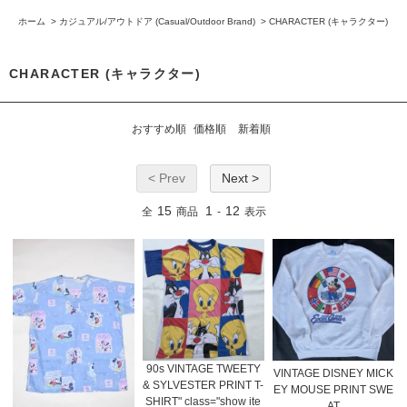
ホーム
>
カジュアル/アウトドア (Casual/Outdoor Brand)
>
CHARACTER (キャラクター)
CHARACTER (キャラクター)
おすすめ順
価格順
新着順
< Prev
Next >
15
1
12
全
商品
-
表示
90s VINTAGE TWEETY
VINTAGE DISNEY MICK
& SYLVESTER PRINT T-
EY MOUSE PRINT SWE
SHIRT" class="show ite
AT