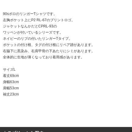
90sポロのリンガーTシャツです。
左胸ポケット上にP2 RL-67のプリントロゴ。
ジャケットなんかだとCPRL-93の
ワッペンが付いているシリーズです。
ネイビーのリブの付いたリンガーTタイプ。
ポケットの付け根、タグの付け根にリペア跡があります。
右脇下に黒染み、右肩甲骨の下あたりにシミがあります。
全体的に生地が薄くなっており着用感があります。
サイズL
着丈69cm
身幅63cm
肩幅53cm
袖丈23cm