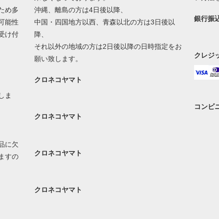
ため多
沖縄、離島の方は4日後以降、
銀行振込
可能性
中国・四国地方以西、青森以北の方は3日後以
受け付
降、
それ以外の地域の方は2日後以降の日時指定をお
クレジ
願い致します。
クロネコヤマト
しま
コンビ
クロネコヤマト
品に欠
クロネコヤマト
ますの
クロネコヤマト