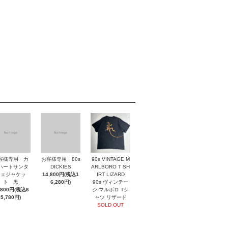
客様専用 カ
お客様専用 80s
90s VINTAGE M
ハートサンタ
DICKIES
ARLBORO T SH
フェジャケッ
14,800円(税込1
IRT LIZARD
ト 黒
6,280円)
90s ヴィンテー
,800円(税込6
ジ マルボロ Tシ
5,780円)
ャツ リザード
SOLD OUT