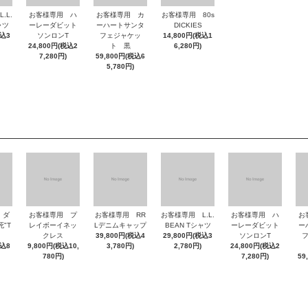
.L.
お客様専用 ハ
お客様専用 カ
お客様専用 80s
ャツ
ーレーダビット
ーハートサンタ
DICKIES
税込3
ソンロンT
フェジャケッ
14,800円(税込1
24,800円(税込2
ト 黒
6,280円)
7,280円)
59,800円(税込6
5,780円)
 ダ
お客様専用 プ
お客様専用 RR
お客様専用 L.L.
お客様専用 ハ
お
"T
レイボーイネッ
Lデニムキャップ
BEAN Tシャツ
ーレーダビット
ー
クレス
39,800円(税込4
29,800円(税込3
ソンロンT
税込8
9,800円(税込10,
3,780円)
2,780円)
24,800円(税込2
780円)
7,280円)
59