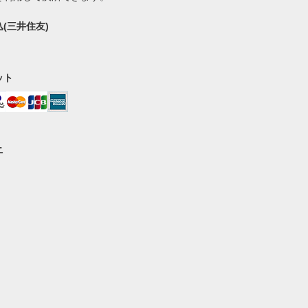
(三井住友)
ット
ニ