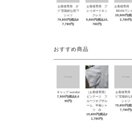
お客様専用 ダ
お客様専用 プ
お客様専用 L
リ"官能的な死"T
レイボーイネッ
BEAN Tシ
シャツ
クレス
29,800円(
79,800円(税込8
9,800円(税込10,
2,780円)
7,780円)
780円)
おすすめ商品
キャップ suicidal
［お客様専用］
お客様専用
7,900円(税込8,6
ビンテージ フ
リ"官能的な死
90円)
ルーツオブザル
シャツ
ーム 半袖シャ
79,800円(
ツ 白
7,780円)
19,800円(税込2
1,780円)