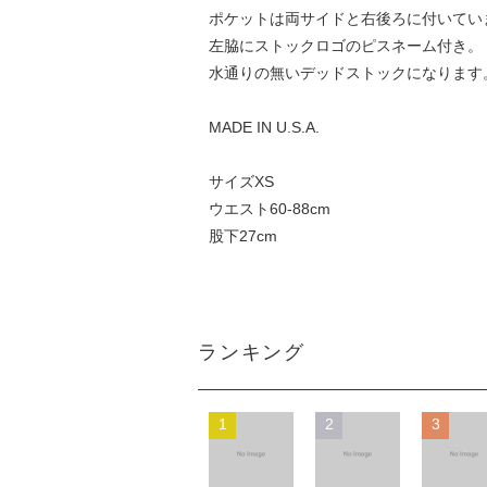
ポケットは両サイドと右後ろに付いてい
左脇にストックロゴのピスネーム付き。
水通りの無いデッドストックになります
MADE IN U.S.A.
サイズXS
ウエスト60-88cm
股下27cm
ランキング
1
2
3